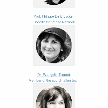
Implementation Preparations” International
Conference
17th March 2026
Prof. Philippe De Bruycker,
Coordinator of the Network
Article by our member Madalina Moraru:
“Evading EU Law Through Summary Returns
at Internal Borders: Practice, Legality, and the
Role of Courts”
11th March 2026
Upcoming webinar by Odysseus members
from the Netherlands: After the Vote – The EU
Talent Pool in Europe’s Labour Mobility
Dr. Evangelia Tsourdi,
Strategy
Member of the coordination team
10th March 2026
Paper by our member Iris Goldner Lang: EU
Values as a Shield and a Sword in EU