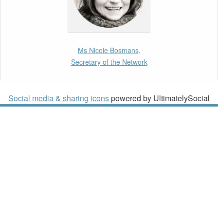
Migration and Asylum Law.
2nd March 2026
Report by our member Thomas Spijkerboer:
Ms Nicole Bosmans,
How strict is the European Court of Human
Secretary of the Network
Rights in migration cases?”
19th February 2026
Social media & sharing icons
powered by UltimatelySocial
New Article: Frontex’s Responsibility for
Human Rights Violations: The CJEU and
Certain Aspects of the International
Responsibility of International Organisations
2nd February 2026
Newsletter from Centre for Migration Law,
Radboud University
22nd December 2025