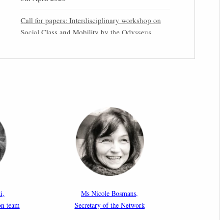
Call for papers: Interdisciplinary workshop on
Social Class and Mobility by the Odysseus
Partner Research Centre for Migration Law
31st March 2026
Latest issues of the Newsletters NEMIS, NEAIS,
NEFIS and CJEU Overview by our member
Carolus Grütters
30th March 2026
Inaugural lecture by our member Lilian Tsourdi:
“Rethinking European Migration Law and
Policy: Constitutional Foundations,
Administrative Governance, and Soft
Enforcement”
i,
Ms Nicole Bosmans,
on team
Secretary of the Network
26th March 2026