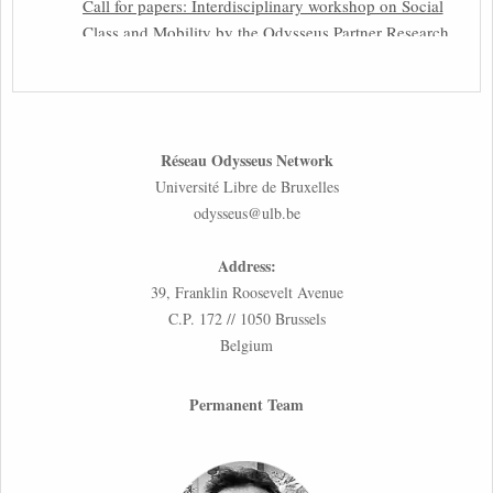
Call for papers: Interdisciplinary workshop on Social
Class and Mobility by the Odysseus Partner Research
Centre for Migration Law
31st March 2026
Latest issues of the Newsletters NEMIS, NEAIS,
Réseau Odysseus Network
NEFIS and CJEU Overview by our member Carolus
Université Libre de Bruxelles
Grütters
odysseus@ulb.be
30th March 2026
Address:
Inaugural lecture by our member Lilian Tsourdi:
39, Franklin Roosevelt Avenue
“Rethinking European Migration Law and Policy:
C.P. 172 // 1050 Brussels
Constitutional Foundations, Administrative
Belgium
Governance, and Soft Enforcement”
26th March 2026
Permanent Team
Call for Abstracts by our member Lyra Jakuleviciene:
“EU Migration and Asylum Pact – Legal and Political