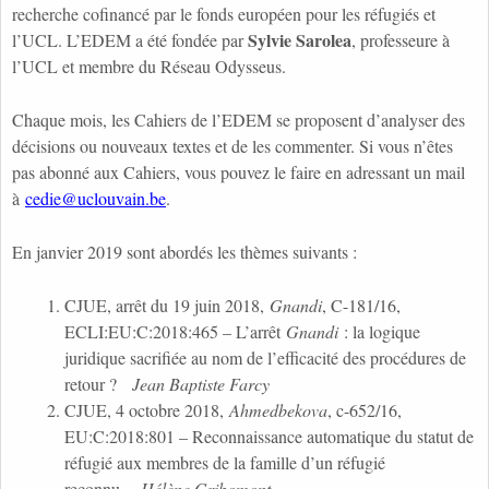
recherche cofinancé par le fonds européen pour les réfugiés et
Sylvie Sarolea
l’UCL. L’EDEM a été fondée par
, professeure à
l’UCL et membre du Réseau Odysseus.
Chaque mois, les Cahiers de l’EDEM se proposent d’analyser des
décisions ou nouveaux textes et de les commenter. Si vous n’êtes
pas abonné aux Cahiers, vous pouvez le faire en adressant un mail
à
cedie@uclouvain.be
.
En janvier 2019 sont abordés les thèmes suivants :
CJUE, arrêt du 19 juin 2018,
Gnandi
, C-181/16,
ECLI:EU:C:2018:465 – L’arrêt
Gnandi
: la logique
juridique sacrifiée au nom de l’efficacité des procédures de
retour ?
Jean Baptiste Farcy
CJUE, 4 octobre 2018,
Ahmedbekova
, c-652/16,
EU:C:2018:801 – Reconnaissance automatique du statut de
réfugié aux membres de la famille d’un réfugié
reconnu.
Hélène Gribomont