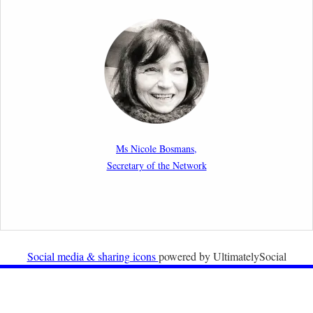
2nd March 2026
Report by our member Thomas Spijkerboer: How
strict is the European Court of Human Rights in
migration cases?”
19th February 2026
New Article: Frontex’s Responsibility for Human
Rights Violations: The CJEU and Certain Aspects of
Ms Nicole Bosmans,
the International Responsibility of International
Secretary of the Network
Organisations
2nd February 2026
Newsletter from Centre for Migration Law, Radboud
University
Social media & sharing icons
powered by UltimatelySocial
22nd December 2025
Call for Papers: International Labour Migration Law