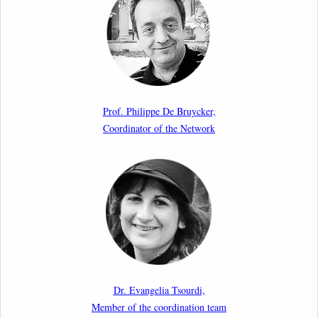
Aspects of Implementation Preparations”
International Conference
17th March 2026
Article by our member Madalina Moraru: “Evading
EU Law Through Summary Returns at Internal
Prof. Philippe De Bruycker,
Borders: Practice, Legality, and the Role of Courts”
Coordinator of the Network
11th March 2026
Upcoming webinar by Odysseus members from the
Netherlands: After the Vote – The EU Talent Pool in
Europe’s Labour Mobility Strategy
10th March 2026
Paper by our member Iris Goldner Lang: EU Values
as a Shield and a Sword in EU Migration and Asylum
Dr. Evangelia Tsourdi,
Law.
Member of the coordination team